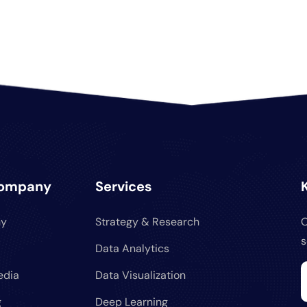
Company
Services
y
Strategy & Research
O
s
Data Analytics
edia
Data Visualization
g
Deep Learning